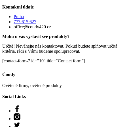
Kontaktní údaje
Praha
773 615 627
office@coudy420.cz
Mohu u vás vystavit své produkty?
Určitě! Neváhejte nás kontaktovat. Pokud budete splňovat určitá
kritéria, rádi s Vámi budeme spolupracovat.
[contact-form-7 id="10" title="Contact form"]
Čoudy
Ověřené firmy, ověřené produkty
Social Links
Facebook
Instagram
Twitter