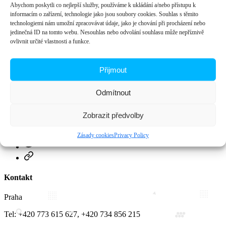
Abychom poskytli co nejlepší služby, používáme k ukládání a/nebo přístupu k
Váš košík je prázdný.
informacím o zařízení, technologie jako jsou soubory cookies. Souhlas s těmito
technologiemi nám umožní zpracovávat údaje, jako je chování při procházení nebo
Zpět do obchodu
jedinečná ID na tomto webu. Nesouhlas nebo odvolání souhlasu může nepříznivě
ovlivnit určité vlastnosti a funkce.
Čoudy
Přijmout
Ověřené firmy, ověřené produkty
Odmítnout
Social Links
Facebook
Zobrazit předvolby
Instagram
Zásady cookies
Privacy Policy
Twitter
Zásady
cookies
(EU)
Kontakt
Praha
Tel: +420 773 615 627, +420 734 856 215