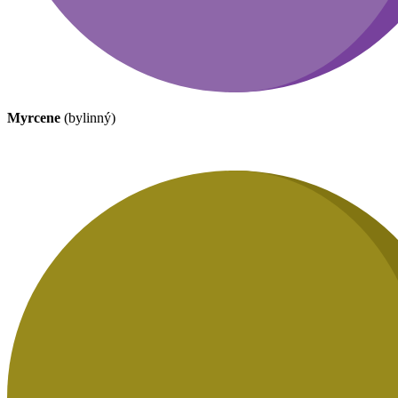
Myrcene
(bylinný)