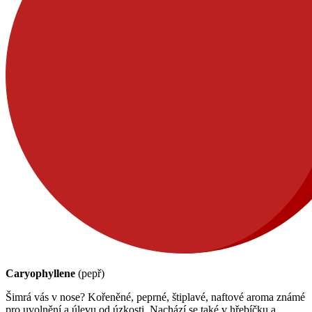
Caryophyllene
(pepř)
Šimrá vás v nose? Kořeněné, peprné, štiplavé, naftové aroma známé
pro uvolnění a úlevu od úzkosti. Nachází se také v hřebíčku a