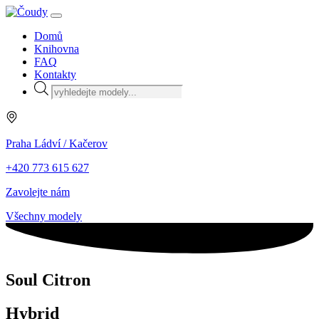
Domů
Knihovna
FAQ
Kontakty
Products
search
Praha Ládví / Kačerov
+420 773 615 627
Zavolejte nám
Všechny modely
Soul Citron
Hybrid